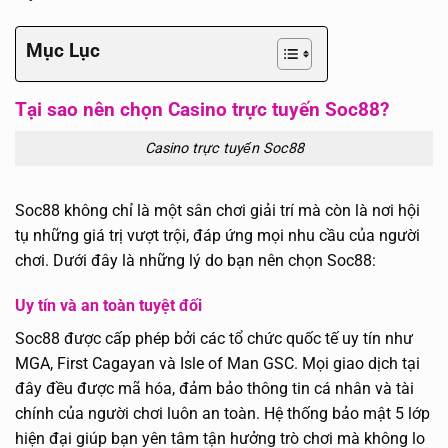
Mục Lục
Tại sao nên chọn Casino trực tuyến Soc88?
Casino trực tuyến Soc88
Soc88 không chỉ là một sân chơi giải trí mà còn là nơi hội
tụ những giá trị vượt trội, đáp ứng mọi nhu cầu của người
chơi. Dưới đây là những lý do bạn nên chọn Soc88:
Uy tín và an toàn tuyệt đối
Soc88 được cấp phép bởi các tổ chức quốc tế uy tín như
MGA, First Cagayan và Isle of Man GSC. Mọi giao dịch tại
đây đều được mã hóa, đảm bảo thông tin cá nhân và tài
chính của người chơi luôn an toàn. Hệ thống bảo mật 5 lớp
hiện đại giúp bạn yên tâm tận hưởng trò chơi mà không lo