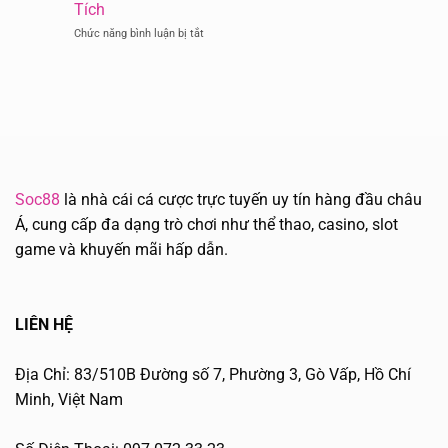
casino
Tại
Tích
hấp
Soc88
ở
Chức năng bình luận bị tắt
dẫn
Bảng
tại
Tỷ
Soc88:
Lệ
Xóc
Kèo
đĩa,
Tại
roulette,
Soc88:
baccarat
Cách
Đọc
Và
Soc88
là nhà cái cá cược trực tuyến uy tín hàng đầu châu
Phân
Tích
Á, cung cấp đa dạng trò chơi như thể thao, casino, slot
game và khuyến mãi hấp dẫn.
LIÊN HỆ
Địa Chỉ: 83/510B Đường số 7, Phường 3, Gò Vấp, Hồ Chí
Minh, Việt Nam