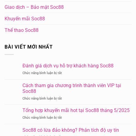
Giao dịch – Bảo mật Soc88
Khuyến mãi Soc88
Thể thao Soc88
BÀI VIẾT MỚI NHẤT
Đánh giá dịch vụ hỗ trợ khách hàng Soc88
ở
Chức năng bình luận bị tắt
Đánh
giá
Cách tham gia chương trình thành viên VIP tại
dịch
Soc88
vụ
ở
Chức năng bình luận bị tắt
hỗ
Cách
trợ
tham
khách
Tổng hợp khuyến mãi hot tại Soc88 tháng 5/2025
gia
hàng
ở
Chức năng bình luận bị tắt
chương
Soc88
Tổng
trình
hợp
Soc88 có lừa đảo không? Phân tích độ uy tín
thành
khuyến
viên