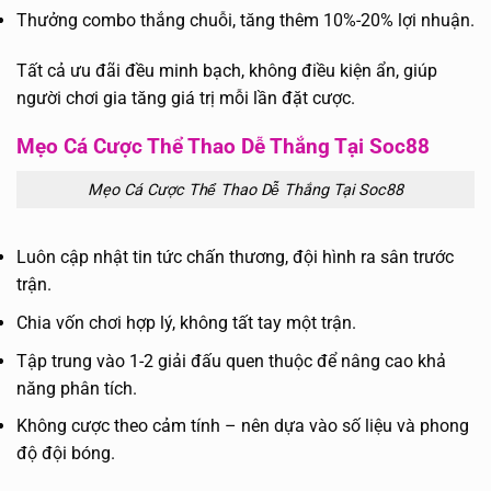
Thưởng combo thắng chuỗi, tăng thêm 10%-20% lợi nhuận.
Tất cả ưu đãi đều minh bạch, không điều kiện ẩn, giúp
người chơi gia tăng giá trị mỗi lần đặt cược.
Mẹo Cá Cược Thể Thao Dễ Thắng Tại Soc88
Mẹo Cá Cược Thể Thao Dễ Thắng Tại Soc88
Luôn cập nhật tin tức chấn thương, đội hình ra sân trước
trận.
Chia vốn chơi hợp lý, không tất tay một trận.
Tập trung vào 1-2 giải đấu quen thuộc để nâng cao khả
năng phân tích.
Không cược theo cảm tính – nên dựa vào số liệu và phong
độ đội bóng.