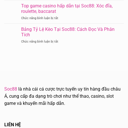
Casino
không?
Dẫn
Top game casino hấp dẫn tại Soc88: Xóc đĩa,
với
Chơi
dealer
roulette, baccarat
Tiến
thật
ở
Chức năng bình luận bị tắt
Lên,
tại
Top
Phỏm,
Soc88
game
Poker
Bảng Tỷ Lệ Kèo Tại Soc88: Cách Đọc Và Phân
casino
Tại
Tích
hấp
Soc88
ở
Chức năng bình luận bị tắt
dẫn
Bảng
tại
Tỷ
Soc88:
Lệ
Xóc
Kèo
đĩa,
Tại
roulette,
Soc88:
baccarat
Cách
Đọc
Và
Soc88
là nhà cái cá cược trực tuyến uy tín hàng đầu châu
Phân
Tích
Á, cung cấp đa dạng trò chơi như thể thao, casino, slot
game và khuyến mãi hấp dẫn.
LIÊN HỆ