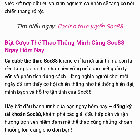
Việc kết hợp dữ liệu và kinh nghiệm cá nhân sẽ tăng cơ hội
chiến thắng rõ rệt.
Tìm hiểu ngay:
Casino trực tuyến Soc88
Đặt Cược Thể Thao Thông Minh Cùng Soc88
Ngay Hôm Nay
Cá cược thể thao Soc88
không chỉ là nơi giải trí mà còn là
nền tảng tạo ra thu nhập bền vững nếu bạn biết quản lý
vốn và phân tích đúng cách. Hàng nghìn người chơi mỗi
ngày đã tìm thấy cơ hội chiến thắng nhờ hệ thống hiện đại,
minh bạch và hỗ trợ tận tình của Soc88.
Hãy bắt đầu hành trình của bạn ngay hôm nay –
đăng ký
tài khoản Soc88
, khám phá các giải đấu hấp dẫn và tận
hưởng trọn vẹn niềm đam mê thể thao cùng những khoản
thưởng lớn đang chờ đón bạn!