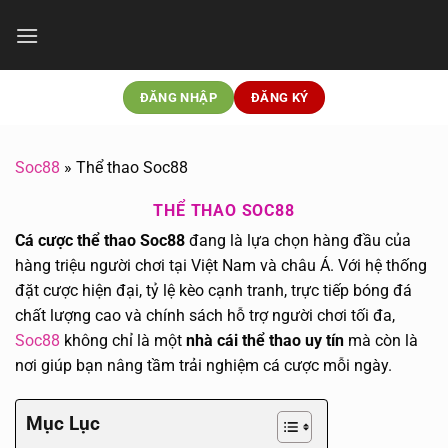
Chuyển
đến
nội
dung
ĐĂNG NHẬP
ĐĂNG KÝ
Soc88
»
Thể thao Soc88
THỂ THAO SOC88
Cá cược thể thao Soc88
đang là lựa chọn hàng đầu của
hàng triệu người chơi tại Việt Nam và châu Á. Với hệ thống
đặt cược hiện đại, tỷ lệ kèo cạnh tranh, trực tiếp bóng đá
chất lượng cao và chính sách hỗ trợ người chơi tối đa,
Soc88
không chỉ là một
nhà cái thể thao uy tín
mà còn là
nơi giúp bạn nâng tầm trải nghiệm cá cược mỗi ngày.
Mục Lục